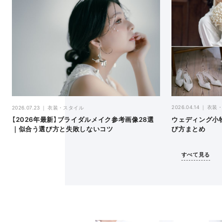
2026.04.14
衣装
2026.07.23
衣装・スタイル
ウェディング小
【2026年最新】ブライダルメイク参考画像28選
び方まとめ
｜似合う選び方と失敗しないコツ
すべて見る