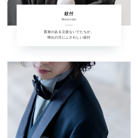
紋付
Montsuki
貫禄のある立派ないでたちが、
晴れの日にふさわしい紋付