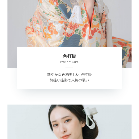
色打掛
Irouchikake
華やかな色柄美しい 色打掛
前撮り撮影で人気の装い