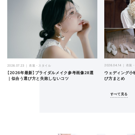
2026.04.14
衣装
2026.07.23
衣装・スタイル
ウェディング小
【2026年最新】ブライダルメイク参考画像28選
び方まとめ
｜似合う選び方と失敗しないコツ
すべて見る