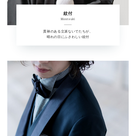
紋付
Montsuki
貫禄のある立派ないでたちが、
晴れの日にふさわしい紋付