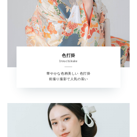
色打掛
Irouchikake
華やかな色柄美しい 色打掛
前撮り撮影で人気の装い