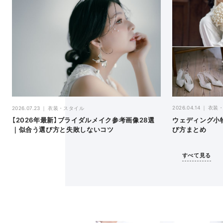
2026.04.14
衣装
2026.07.23
衣装・スタイル
ウェディング小
【2026年最新】ブライダルメイク参考画像28選
び方まとめ
｜似合う選び方と失敗しないコツ
すべて見る