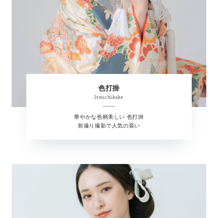
色打掛
Irouchikake
華やかな色柄美しい 色打掛
前撮り撮影で人気の装い