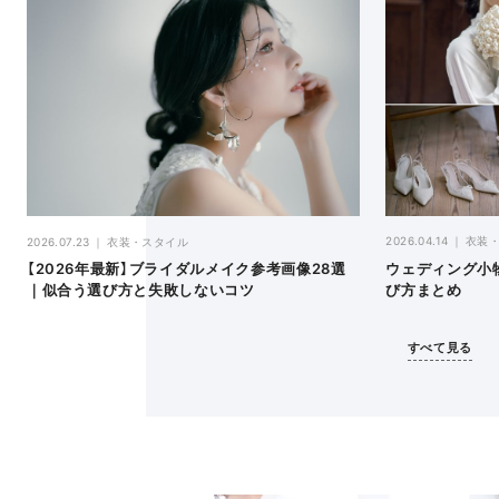
2026.04.14
衣装
2026.07.23
衣装・スタイル
ウェディング小
【2026年最新】ブライダルメイク参考画像28選
び方まとめ
｜似合う選び方と失敗しないコツ
すべて見る