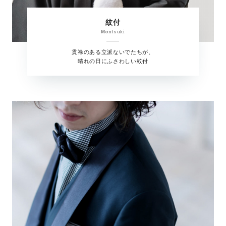
紋付
Montsuki
貫禄のある立派ないでたちが、
晴れの日にふさわしい紋付