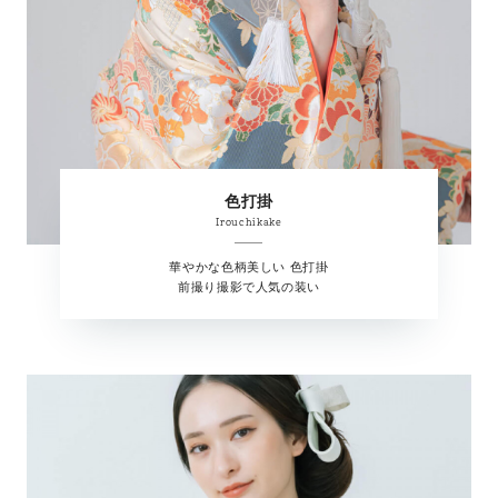
色打掛
Irouchikake
華やかな色柄美しい 色打掛
前撮り撮影で人気の装い