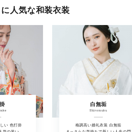
りに人気な和装衣装
掛
白無垢
kake
Shiromuku
しい 色打掛
格調高い婚礼衣装 白無垢
人気の装い
まっさらな気持ちで新しい人生の門