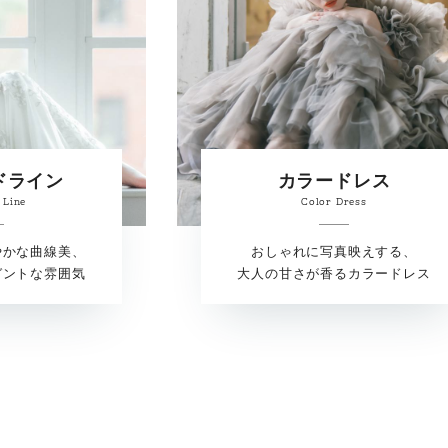
ドライン
カラードレス
 Line
Color Dress
やかな曲線美、
おしゃれに写真映えする、
ガントな雰囲気
大人の甘さが香るカラードレス