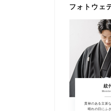
フォトウェ
紋
Monts
貫禄のある立派
晴れの日にふ