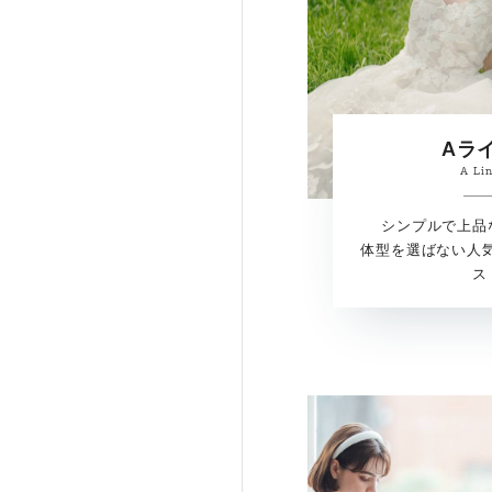
Aラ
A Li
シンプルで上品
体型を選ばない人
ス