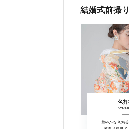
結婚式前撮
色打
Irouchi
華やかな色柄美
前撮り撮影で