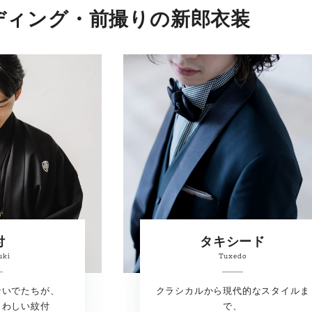
ディング・前撮りの新郎衣装
付
タキシード
uki
Tuxedo
ないでたちが、
クラシカルから現代的なスタイルま
さわしい紋付
で、