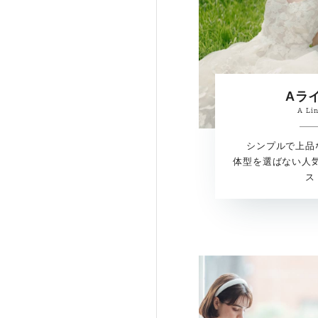
Aラ
A Li
シンプルで上品
体型を選ばない人
ス