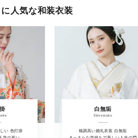
りに人気な和装衣装
掛
白無垢
kake
Shiromuku
しい 色打掛
格調高い婚礼衣装 白無垢
人気の装い
まっさらな気持ちで新しい人生の門