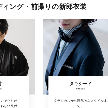
ディング・前撮りの新郎衣装
付
タキシード
uki
Tuxedo
ないでたちが、
クラシカルから現代的なスタイルま
さわしい紋付
で、