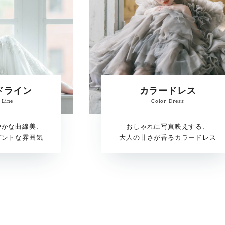
ドライン
カラードレス
 Line
Color Dress
やかな曲線美、
おしゃれに写真映えする、
ガントな雰囲気
大人の甘さが香るカラードレス