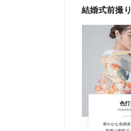
結婚式前撮
色打
Irouchi
華やかな色柄美
前撮り撮影で