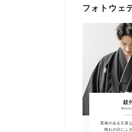
フォトウェ
紋
Monts
貫禄のある立派
晴れの日にふ